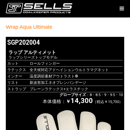
Wrap Aqua Ultimate
SGP202004
ラップ アルティメット
ラップシリーズトップモデル
カット
ロールフィンガー
ラテックス
全天候対応アドヘイションウルトラマグネット
インナー
温度調節素材アウトラスト®
リスト
新波形加工ネオプレンバンデージ
ストラップ
プレーンラテックス+エラスチック
グローブサイズ
：8・8.5・9・9.5・10
14,300
本体価格：
￥
（税込￥15,730）