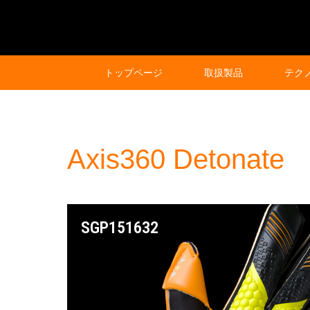
トップページ
取扱製品
テク
Axis360 Detonate
SGP151632