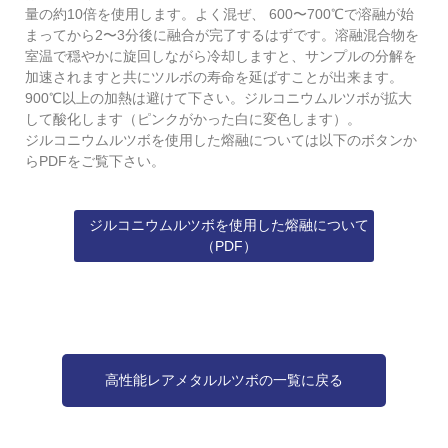
量の約10倍を使用します。よく混ぜ、 600〜700℃で溶融が始
まってから2〜3分後に融合が完了するはずです。溶融混合物を
室温で穏やかに旋回しながら冷却しますと、サンプルの分解を
加速されますと共にツルボの寿命を延ばすことが出来ます。
900℃以上の加熱は避けて下さい。ジルコニウムルツボが拡大
して酸化します（ピンクがかった白に変色します）。
ジルコニウムルツボを使用した熔融については以下のボタンか
らPDFをご覧下さい。
ジルコニウムルツボを使用した熔融について
（PDF）
高性能レアメタルルツボの一覧に戻る