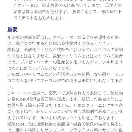
このデータは、臨床検査のみに基づいています。 工場内の
結果は異なる場合があります。 必要に応じて、他の条件下
でのテストをお勧めします。
重要
ルツボの寿命を延ばし、オペレーターの安全を確保するため
に、融合を実行する前に指示を注意深くお読みください。
酸化は、過酸化ナトリウム核融合におけるジルコニウムの深刻
な問題とはなりません。炭酸ナトリウムまたはカリウムの融合
では、ブンゼンバーナーの還元炎を用いる方がマッフル炉より
はるかに好ましい方法となります。
アルゴンやヘリウムなどの不活性ガスを使用しない限り、ジル
コニウムを用いてマッフル炉での使用は絶対に行わないで下さ
い。
ジルコニウム金属は、空気中で加熱されると反応して、酸化物
と窒化物の暗混合表面層を形成します。連続した融合の間にこ
の層を取り除く必要はありません。たまにクリーニングする必
要がある場合、細かいジルコン砂が最も効果的であることが証
明されています。ルツボ用洗浄キットを用意しております。
過酸化物または過酸化物と炭酸塩の融合で最良の結果を得るに
は、細かく粉砕したサンプルと、フラックス材料のサンプル重