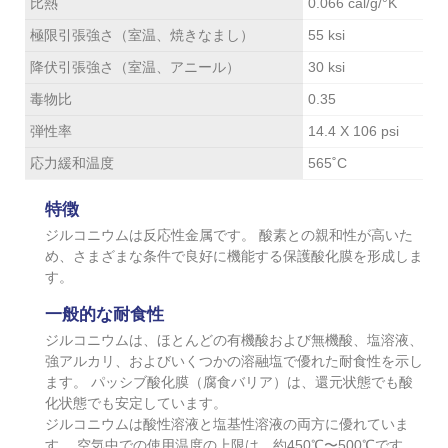
比熱
0.066 cal/g/°K
極限引張強さ（室温、焼きなまし）
55 ksi
降伏引張強さ（室温、アニール）
30 ksi
毒物比
0.35
弾性率
14.4 X 106 psi
応力緩和温度
565˚C
特徴
ジルコニウムは反応性金属です。 酸素との親和性が高いた
め、さまざまな条件で良好に機能する保護酸化膜を形成しま
す。
一般的な耐食性
ジルコニウムは、ほとんどの有機酸および無機酸、塩溶液、
強アルカリ、およびいくつかの溶融塩で優れた耐食性を示し
ます。 パッシブ酸化膜（腐食バリア）は、還元状態でも酸
化状態でも安定しています。
ジルコニウムは酸性溶液と塩基性溶液の両方に優れていま
す。 空気中での使用温度の上限は、約450℃〜500℃です。