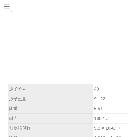
ジルコニウムルツボ
HOME
高性能レアメタルルツボ
ジルコニウムルツボ
原子番号
40
原子重量
91.22
比重
6.51
融点
1852˚C
熱膨張係数
5.8 X 10-6/°K