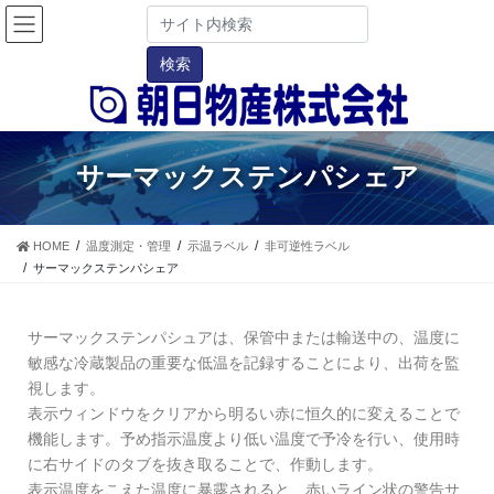
サーマックステンパシェア
HOME
温度測定・管理
示温ラベル
非可逆性ラベル
サーマックステンパシェア
サーマックステンパシュアは、保管中または輸送中の、温度に
敏感な冷蔵製品の重要な低温を記録することにより、出荷を監
視します。
表示ウィンドウをクリアから明るい赤に恒久的に変えることで
機能します。予め指示温度より低い温度で予冷を行い、使用時
に右サイドのタブを抜き取ることで、作動します。
表示温度をこえた温度に暴露されると、赤いライン状の警告サ